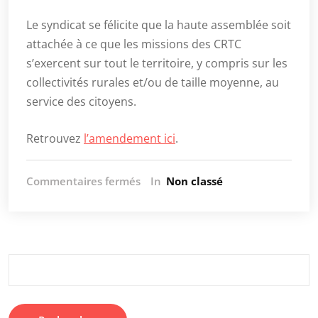
Le syndicat se félicite que la haute assemblée soit
attachée à ce que les missions des CRTC
s’exercent sur tout le territoire, y compris sur les
collectivités rurales et/ou de taille moyenne, au
service des citoyens.
Retrouvez
l’amendement ici
.
sur
Commentaires fermés
In
Non classé
Projet
de
loi
de
finances
Rechercher :
pour
2024