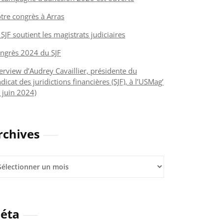
tre congrès à Arras
 SJF soutient les magistrats judiciaires
ngrès 2024 du SJF
terview d’Audrey Cavaillier, présidente du
dicat des juridictions financières (SJF), à l’USMag’
 juin 2024)
rchives
hives
éta