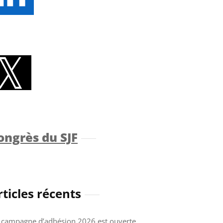
ongrès du SJF
rticles récents
 campagne d’adhésion 2026 est ouverte