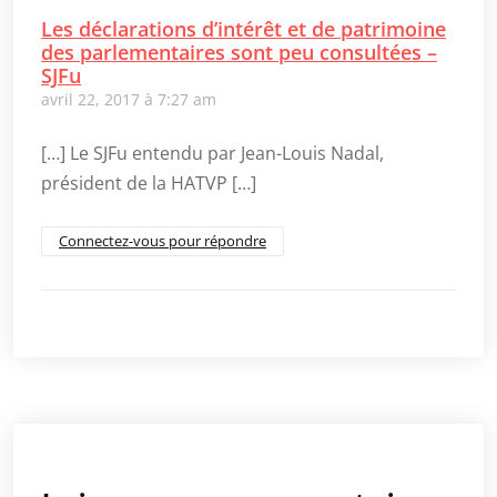
de
Les déclarations d’intérêt et de patrimoine
la
des parlementaires sont peu consultées –
HATVP
SJFu
avril 22, 2017 à 7:27 am
[…] Le SJFu entendu par Jean-Louis Nadal,
président de la HATVP […]
Connectez-vous pour répondre