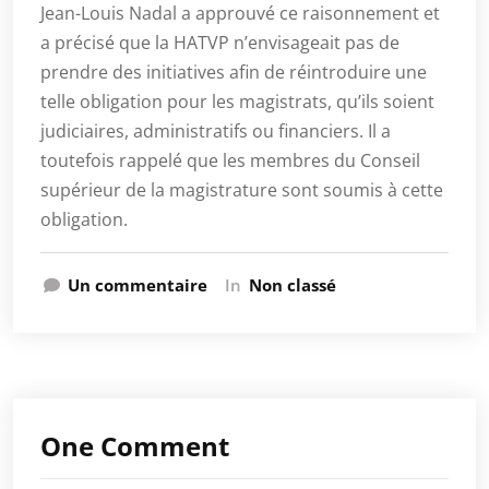
Jean-Louis Nadal a approuvé ce raisonnement et
a précisé que la HATVP n’envisageait pas de
prendre des initiatives afin de réintroduire une
telle obligation pour les magistrats, qu’ils soient
judiciaires, administratifs ou financiers. Il a
toutefois rappelé que les membres du Conseil
supérieur de la magistrature sont soumis à cette
obligation.
sur
Un commentaire
In
Non classé
Le
SJFu
entendu
par
Jean-
Louis
One Comment
Nadal,
président