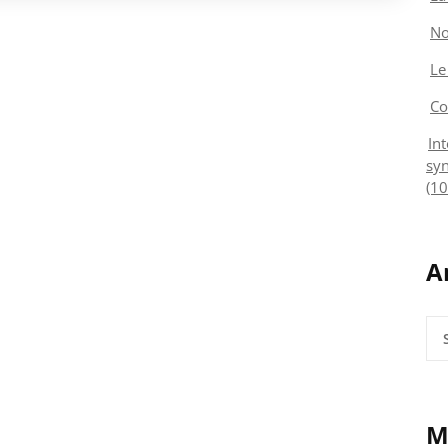
No
Le
Co
In
syn
(10
A
Arc
M