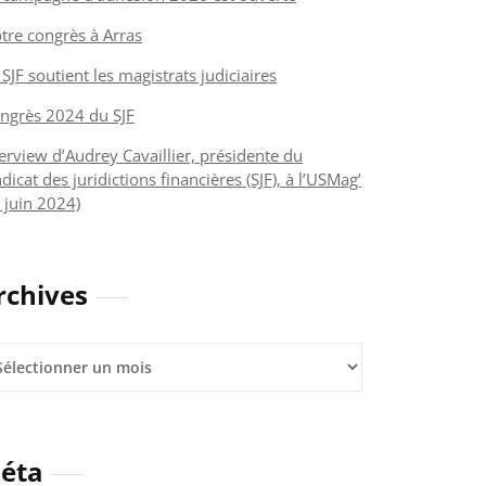
tre congrès à Arras
 SJF soutient les magistrats judiciaires
ngrès 2024 du SJF
terview d’Audrey Cavaillier, présidente du
dicat des juridictions financières (SJF), à l’USMag’
 juin 2024)
rchives
hives
éta