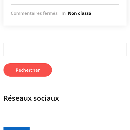
sur
Commentaires fermés
In
Non classé
25ème
Congrès
du
SJF
(Paris,
Rechercher :
24
et
25
novembre
2022)
Réseaux sociaux