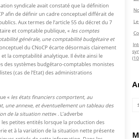
ation syndicale avait constaté que la définition
No
 afin de définir un cadre conceptuel différait de
Le
ublics. Aux termes de l’article 55 du décret du 7
taire et comptable publique, «
les comptes
Co
abilité générale, une comptabilité budgétaire et
In
 conceptuel du CNoCP écarte désormais clairement
syn
 la comptabilité analytique. Il évite ainsi le
(10
arés des systèmes budgétaro-comptables monistes
alistes (cas de l’Etat) des administrations
A
que «
les états financiers comportent, au
Arc
t, une annexe, et éventuellement un tableau des
ion de la situation nette
« . L’adverbe
 les petites entités lorsque la production des
rie et à la variation de la situation nette présente
M