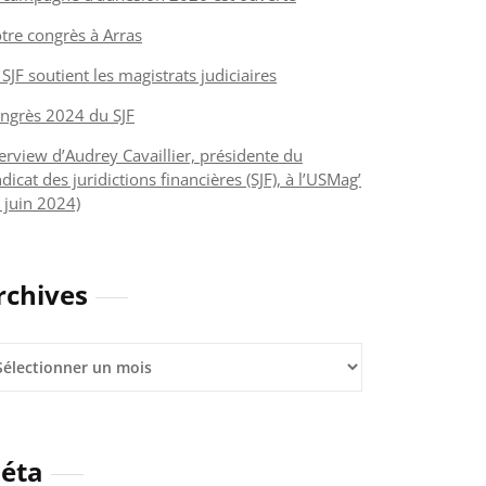
tre congrès à Arras
 SJF soutient les magistrats judiciaires
ngrès 2024 du SJF
terview d’Audrey Cavaillier, présidente du
dicat des juridictions financières (SJF), à l’USMag’
 juin 2024)
rchives
hives
éta