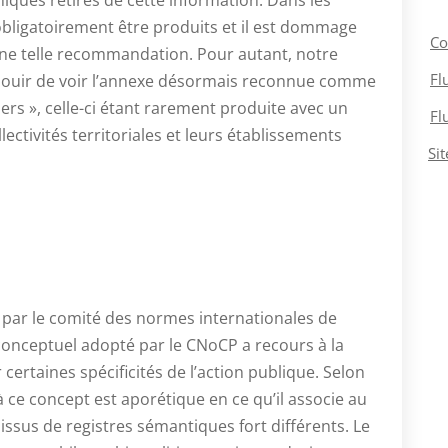
ques retirés de cette information. Dans les
obligatoirement être produits et il est dommage
Co
une telle recommandation. Pour autant, notre
Fl
éjouir de voir l’annexe désormais reconnue comme
ers », celle-ci étant rarement produite avec un
Fl
lectivités territoriales et leurs établissements
Si
 par le comité des normes internationales de
 conceptuel adopté par le CNoCP a recours à la
certaines spécificités de l’action publique. Selon
à ce concept est aporétique en ce qu’il associe au
sus de registres sémantiques fort différents. Le