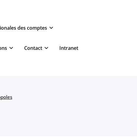
ionales des comptes
ons
Contact
Intranet
opoles