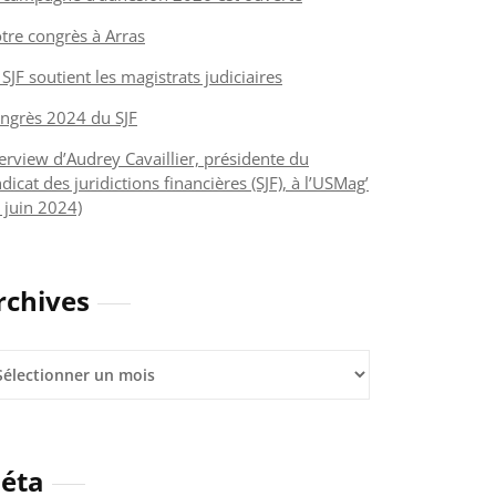
tre congrès à Arras
 SJF soutient les magistrats judiciaires
ngrès 2024 du SJF
terview d’Audrey Cavaillier, présidente du
dicat des juridictions financières (SJF), à l’USMag’
 juin 2024)
rchives
hives
éta