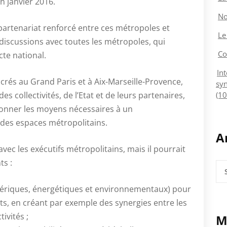
n janvier 2016.
No
partenariat renforcé entre ces métropoles et
Le
s discussions avec toutes les métropoles, qui
Co
cte national.
In
crés au Grand Paris et à Aix-Marseille-Provence,
syn
es collectivités, de l’Etat et de leurs partenaires,
(10
donner les moyens nécessaires à un
des espaces métropolitains.
A
vec les exécutifs métropolitains, mais il pourrait
ts :
Arc
mériques, énergétiques et environnementaux) pour
s, en créant par exemple des synergies entre les
ivités ;
M