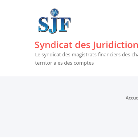
Passer
au
contenu
Syndicat des Juridictio
Le syndicat des magistrats financiers des c
territoriales des comptes
Accue