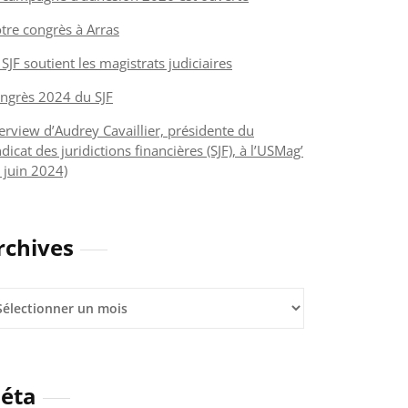
tre congrès à Arras
 SJF soutient les magistrats judiciaires
ngrès 2024 du SJF
terview d’Audrey Cavaillier, présidente du
dicat des juridictions financières (SJF), à l’USMag’
 juin 2024)
rchives
hives
éta