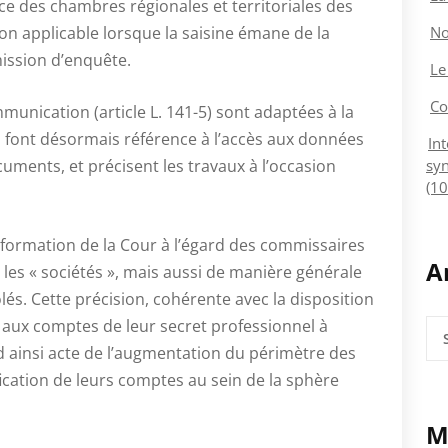
e des chambres régionales et territoriales des
on applicable lorsque la saisine émane de la
No
ission d’enquête.
Le
Co
mmunication (article L. 141-5) sont adaptées à la
s font désormais référence à l’accès aux données
In
uments, et précisent les travaux à l’occasion
syn
(10
’information de la Cour à l’égard des commissaires
A
es « sociétés », mais aussi de manière générale
és. Cette précision, cohérente avec la disposition
s aux comptes de leur secret professionnel à
Arc
d ainsi acte de l’augmentation du périmètre des
ication de leurs comptes au sein de la sphère
M