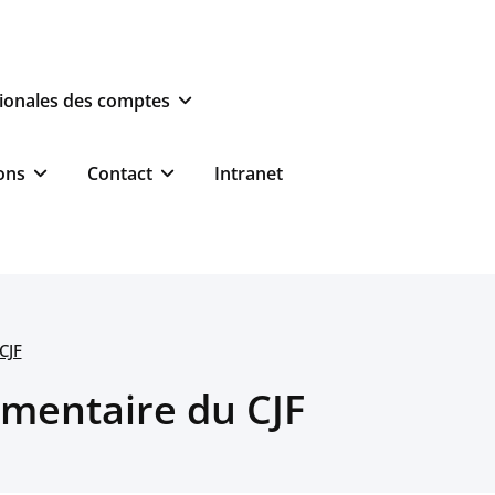
ionales des comptes
ons
Contact
Intranet
CJF
lementaire du CJF