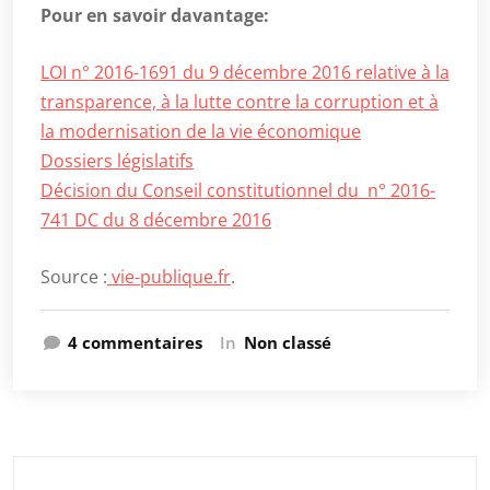
Pour en savoir davantage:
LOI n° 2016-1691 du 9 décembre 2016 relative à la
transparence, à la lutte contre la corruption et à
la modernisation de la vie économique
Dossiers législatifs
Décision du Conseil constitutionnel du n° 2016-
741 DC du 8 décembre 2016
Source :
vie-publique.fr
.
sur
4 commentaires
In
Non classé
L’Agence
française
anticorruption
se
substitue
Rechercher :
au